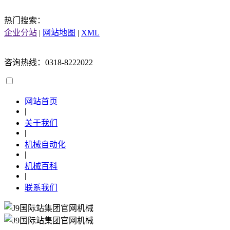
热门搜索：
企业分站
|
网站地图
|
XML
咨询热线：0318-8222022
网站首页
|
关于我们
|
机械自动化
|
机械百科
|
联系我们