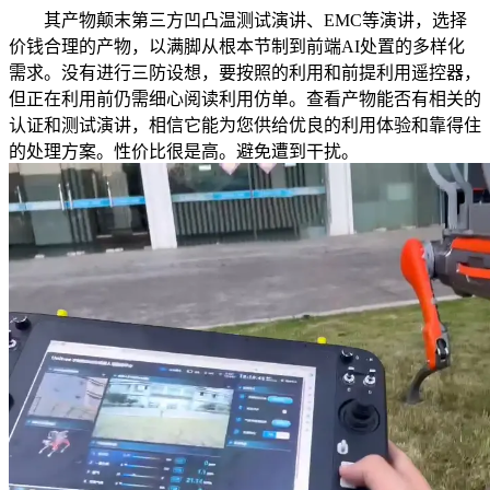
其产物颠末第三方凹凸温测试演讲、EMC等演讲，选择
价钱合理的产物，以满脚从根本节制到前端AI处置的多样化
需求。没有进行三防设想，要按照的利用和前提利用遥控器，
但正在利用前仍需细心阅读利用仿单。查看产物能否有相关的
认证和测试演讲，相信它能为您供给优良的利用体验和靠得住
的处理方案。性价比很是高。避免遭到干扰。