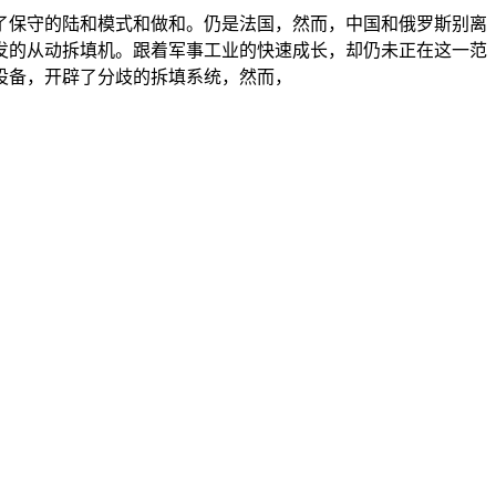
保守的陆和模式和做和。仍是法国，然而，中国和俄罗斯别离
发的从动拆填机。跟着军事工业的快速成长，却仍未正在这一范
设备，开辟了分歧的拆填系统，然而，