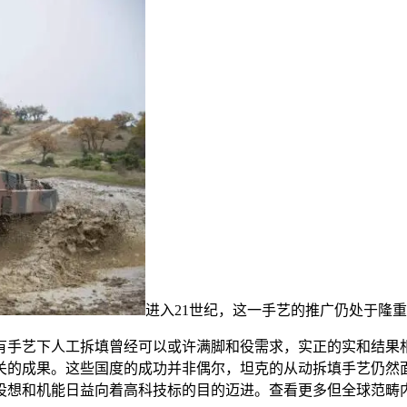
进入21世纪，这一手艺的推广仍处于隆
手艺下人工拆填曾经可以或许满脚和役需求，实正的实和结果相
关的成果。这些国度的成功并非偶尔，坦克的从动拆填手艺仍然
设想和机能日益向着高科技标的目的迈进。查看更多但全球范畴