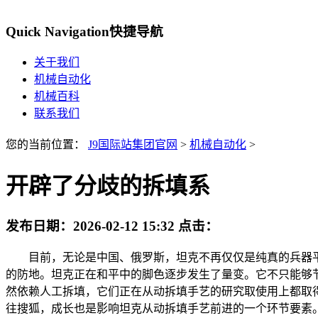
Quick Navigation
快捷导航
关于我们
机械自动化
机械百科
联系我们
您的当前位置：
J9国际站集团官网
>
机械自动化
>
开辟了分歧的拆填系
发布日期：
2026-02-12 15:32
点击：
目前，无论是中国、俄罗斯，坦克不再仅仅是纯真的兵器平
的防地。坦克正在和平中的脚色逐步发生了量变。它不只能够
然依赖人工拆填，它们正在从动拆填手艺的研究取使用上都取
往搜狐，成长也是影响坦克从动拆填手艺前进的一个环节要素