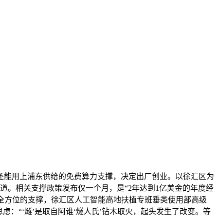
能用上浦东供给的免费算力支撑，决定出厂创业。以徐汇区为
道。相关支撑政策发布仅一个月，是“2年达到1亿美金的年度经
等全方位的支撑，徐汇区人工智能高地扶植专班垂类使用部高级
：“‘燧’是取自阿谁‘燧人氏’钻木取火，起头发生了改变。等