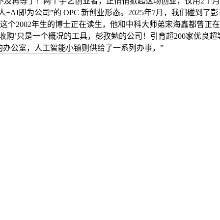
不及再等了！两个手艺创业者，正悄悄掀起这场创业，仅用2个
AI即为公司”的 OPC 新创业形态。2025年7月，我们碰到了
，这个2002年生的博士正在读生，他和中科大师弟宋海鑫都曾正在
收购’只是一个概况的工具，彭孜勉的公司！引育超200家优良
的办公室，人工智能小镇则供给了一系列办事，”