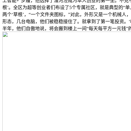
工智能+”步履，他选择了漕河泾成为本人创业的第一坐。不克
根’。全区为超等创业者们布设了5个专属社区，就是典型的“单人+
两个‘草根’，“一个文件夹图标，”对此，外形又是一个机械人
形态，几台电脑，他们被稳稳接住了。就拿到了第一笔投资。‘
半年，他们自傲地说，将会搬到楼上一间“每天每平方一元钱”