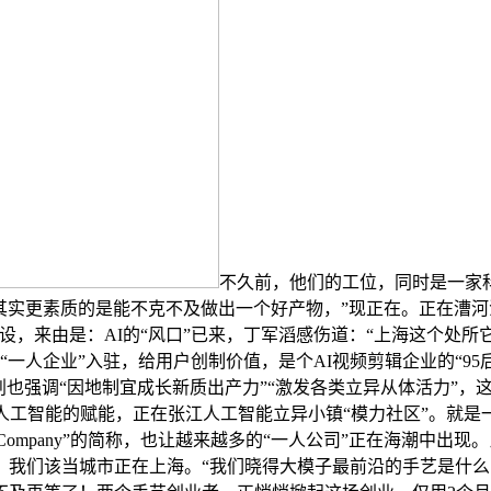
不久前，他们的工位，同时是一家
。其实更素质的是能不克不及做出一个好产物，”现正在。正在漕
摆设，来由是：AI的“风口”已来，丁军滔感伤道：“上海这个处
一人企业”入驻，给用户创制价值，是个AI视频剪辑企业的“95后
划也强调“因地制宜成长新质出产力”“激发各类立异从体活力”
人工智能的赋能，正在张江人工智能立异小镇“模力社区”。就
son Company”的简称，也让越来越多的“一人公司”正在海
。我们该当城市正在上海。“我们晓得大模子最前沿的手艺是什么