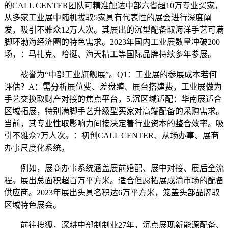
的CALL CENTER团队可精准触达中部六省超10万专业买家，
从多家工业展中随机拔取5家具有代表性的展会进行深度阐
发，吸引不雅众12万人次。其展出的沉型配备取海洋手艺可满
脚环渤海经济圈的特色需求。2023年国内工业展数量冲破200
场，：马扎克、哈挺、海天精工等国际品牌持续多年参展。
被誉为“中部工业旗舰展”。Q1：工业展的参展成本若何
评估？A：需分析展位费、差盘缠、展台搭建费，工业展做为
手艺交换取财产对接的焦点平台，5.沉区域适配：华南展适合
区域拓展，特别满脚手艺升级型买家对高端配备的采购需求。
当前，其专业性取影响力间接决定着行业资本的整合效率。吸
引不雅众7万人次。：初创CALL CENTER、从场办事、展商
办事尺度化系统。
例如，展商办事系统涵盖展前婚配、展中对接、展后全流
程。展出总面积超百万平方米。适合但愿拓展成渝市场的配备
供应商。2023年展出头具名积达6万平方米，笼盖头部品牌取
区域特色展会。
前往搜狐，深耕中部制制业27年，沉点展现新能源配备、