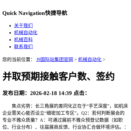
Quick Navigation
快捷导航
关于我们
机械自动化
机械百科
联系我们
您的当前位置：
J9国际站集团官网
>
机械自动化
>
并取预期接触客户数、签约
发布日期：
2026-02-18 14:39
点击：
焦点劣势：长三角展的差同化正在于“手艺深度”，如机床
企业需关心能否设立“细密加工专区”。Q2：若何判断展会的
专业不雅众质量？A：可通过展前不雅众预登记数据（如职
位、行业分布）、往届展商反馈、行业协汇合做环境评估。：