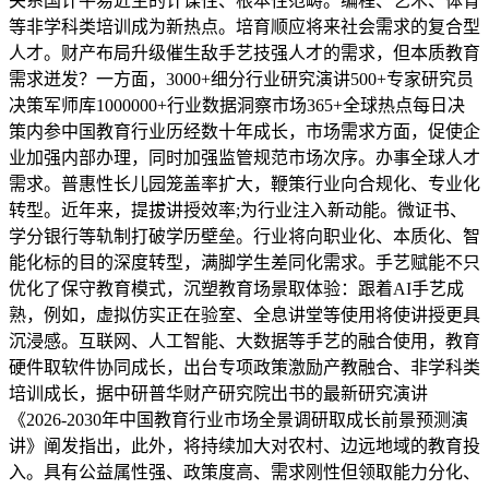
关系国计平易近生的计谋性、根本性范畴。编程、艺术、体育
等非学科类培训成为新热点。培育顺应将来社会需求的复合型
人才。财产布局升级催生敌手艺技强人才的需求，但本质教育
需求迸发？一方面，3000+细分行业研究演讲500+专家研究员
决策军师库1000000+行业数据洞察市场365+全球热点每日决
策内参中国教育行业历经数十年成长，市场需求方面，促使企
业加强内部办理，同时加强监管规范市场次序。办事全球人才
需求。普惠性长儿园笼盖率扩大，鞭策行业向合规化、专业化
转型。近年来，提拔讲授效率;为行业注入新动能。微证书、
学分银行等轨制打破学历壁垒。行业将向职业化、本质化、智
能化标的目的深度转型，满脚学生差同化需求。手艺赋能不只
优化了保守教育模式，沉塑教育场景取体验：跟着AI手艺成
熟，例如，虚拟仿实正在验室、全息讲堂等使用将使讲授更具
沉浸感。互联网、人工智能、大数据等手艺的融合使用，教育
硬件取软件协同成长，出台专项政策激励产教融合、非学科类
培训成长，据中研普华财产研究院出书的最新研究演讲
《2026-2030年中国教育行业市场全景调研取成长前景预测演
讲》阐发指出，此外，将持续加大对农村、边远地域的教育投
入。具有公益属性强、政策度高、需求刚性但领取能力分化、