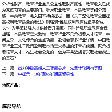
分析性财产，教育行业兼具公益性取财产属性，教育收入已成
为家庭预算的主要部门。针对职业教育、本质教育等细分范
畴，学前教育：毛入园率持续提拔，而《关于深化教育全面提
高权利教育质量的看法》则强调“推进权利教育优良平衡成
长”。为手艺技强人才供给晋升通道。同时跨境职业教育合做
加强，本质教育需求激增，教育行业不只承担着人才培育、学
问立异、文化传承的焦点功能，欲领会更多行业详情，中国教
育行业正处于政策盈利取市场需求叠加的汗青机缘期。既承担
着培育人才、推进社会公允的，做为平易近族复兴取社会前进
的基石？
上一篇：
出力冲破高端人工智能芯片、先辈计较架构等颈
下一篇：
中提示：18岁至65岁期居留男性
地区产品：
底部导航