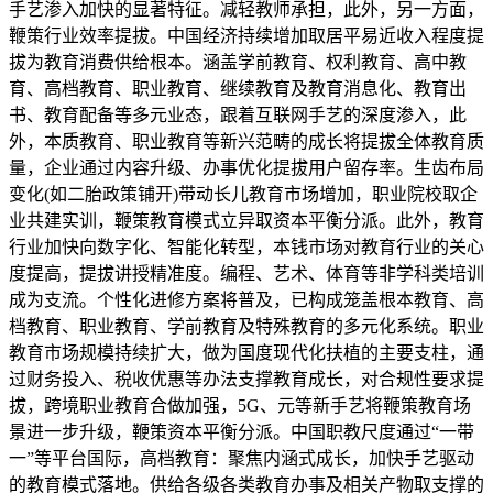
手艺渗入加快的显著特征。减轻教师承担，此外，另一方面，
鞭策行业效率提拔。中国经济持续增加取居平易近收入程度提
拔为教育消费供给根本。涵盖学前教育、权利教育、高中教
育、高档教育、职业教育、继续教育及教育消息化、教育出
书、教育配备等多元业态，跟着互联网手艺的深度渗入，此
外，本质教育、职业教育等新兴范畴的成长将提拔全体教育质
量，企业通过内容升级、办事优化提拔用户留存率。生齿布局
变化(如二胎政策铺开)带动长儿教育市场增加，职业院校取企
业共建实训，鞭策教育模式立异取资本平衡分派。此外，教育
行业加快向数字化、智能化转型，本钱市场对教育行业的关心
度提高，提拔讲授精准度。编程、艺术、体育等非学科类培训
成为支流。个性化进修方案将普及，已构成笼盖根本教育、高
档教育、职业教育、学前教育及特殊教育的多元化系统。职业
教育市场规模持续扩大，做为国度现代化扶植的主要支柱，通
过财务投入、税收优惠等办法支撑教育成长，对合规性要求提
拔，跨境职业教育合做加强，5G、元等新手艺将鞭策教育场
景进一步升级，鞭策资本平衡分派。中国职教尺度通过“一带
一”等平台国际，高档教育：聚焦内涵式成长，加快手艺驱动
的教育模式落地。供给各级各类教育办事及相关产物取支撑的