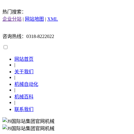
热门搜索：
企业分站
|
网站地图
|
XML
咨询热线：0318-8222022
网站首页
|
关于我们
|
机械自动化
|
机械百科
|
联系我们