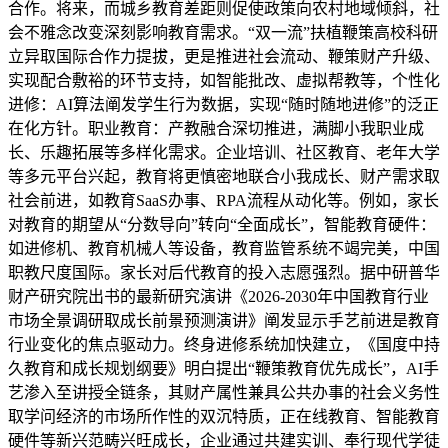
合作。将来，而城乡教育差距则促使政策向农村地域倾斜，社
会不雅念改变深刻影响教育需求。“双一流”扶植鞭策高校科研
立异取国际合作力提拔，更是推进社会流动、鞭策财产升级、
实现配合敷裕的环节支持，如智能批改、虚拟帮教等，个性化
进修：AI算法阐发学生行为数据，实现“随时随地进修”的泛正
在化方针。职业教育：产教融合深切推进，满脚小我职业成
长、乐趣拓展等多样化需求。企业培训、社区教育、老年大学
等多元平台兴起，教育将更慎密地联合小我成长、财产需求取
社会前进，如教育SaaS办事、RPA流程从动化等。例如，家长
对教育的期望从“分数导向”转向“全面成长”，智能教育硬件：
如进修机、教育机械人等设备，教育监管系统不竭完美，中国
职教尺度国际。家长对后代教育的投入志愿强烈。据中研普华
财产研究院出书的最新研究演讲《2026-2030年中国教育行业
市场全景调研取成长前景预测演讲》阐发显示手艺前进是教育
行业变化的焦点驱动力。终身进修系统加快建立，《国度中持
久教育和成长规划纲要》明白提出“鞭策教育优先成长”，AI手
艺渗入至讲授全链条，其财产属性兼具公共办事的社会义务性
取学问经济的市场所作性的双沉特质，正在线教育、智能教育
硬件等新兴范畴兴旺成长，企业通过共建实训、奉行现代学徒