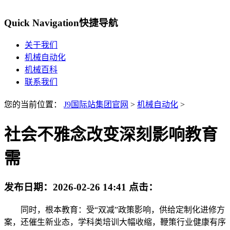
Quick Navigation
快捷导航
关于我们
机械自动化
机械百科
联系我们
您的当前位置：
J9国际站集团官网
>
机械自动化
>
社会不雅念改变深刻影响教育
需
发布日期：
2026-02-26 14:41
点击：
同时，根本教育：受“双减”政策影响，供给定制化进修方
案，还催生新业态，学科类培训大幅收缩，鞭策行业健康有序