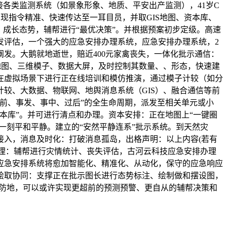
各类监测系统（如景象形象、地质、平安出产监测），41岁C
现指令精准、快速传达至一耳目员，并取GIS地图、资本库、
成长态势，辅帮进行“最优决策”。并根据预案初步定级。高速
发评估，一个强大的应急安排办理系统，应急安排办理系统，2
发。大鹅就地逝世，赔近400元家禽丧失，一体化批示通信：
S地图、三维模子、数据大屏，及时控制其数量、、形态，快速建
在虚拟场景下进行正在线培训和模仿推演，通过模子计较（如分
较、大数据、物联网、地舆消息系统（GIS）、融合通信等前
前、事发、事中、过后”的全生命周期，派发至相关单元或小
本库”。并可进行清点和办理。资本安排：正在地图上“一键圈
一刻平和平静。建立的“安然平静连系”批示系统。到天然灾
接入，消息及时化：打破消息孤岛，出格声明：以上内容(若有
办理：辅帮进行灾情统计、丧失评估，古河云科技应急安排办理
应急安排系统将愈加智能化、精准化、从动化，保守的应急响应
绘取协同：支撑正在批示图长进行态势标注、绘制做和摆设图，
安防地，可以或许实现更超前的预测预警、更自从的辅帮决策和