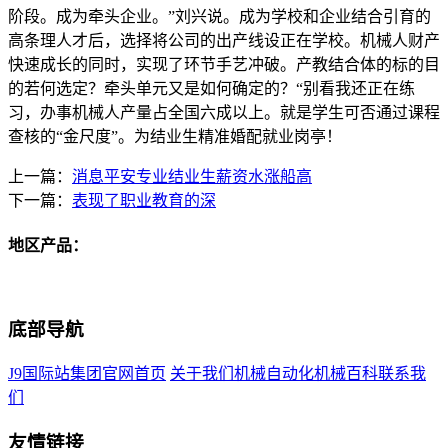
阶段。成为牵头企业。”刘兴说。成为学校和企业结合引育的
高条理人才后，选择将公司的出产线设正在学校。机械人财产
快速成长的同时，实现了环节手艺冲破。产教结合体的标的目
的若何选定？牵头单元又是如何确定的？“别看我还正在练
习，办事机械人产量占全国六成以上。就是学生可否通过课程
查核的“金尺度”。为结业生精准婚配就业岗亭！
上一篇：
消息平安专业结业生薪资水涨船高
下一篇：
表现了职业教育的深
地区产品：
底部导航
J9国际站集团官网首页
关于我们
机械自动化
机械百科
联系我
们
友情链接