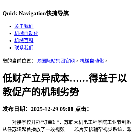
Quick Navigation
快捷导航
关于我们
机械自动化
机械百科
联系我们
您的当前位置：
J9国际站集团官网
>
机械自动化
>
低财产立异成本……得益于以
教促产的机制劣势
发布日期：
2025-12-29 09:08
点击：
对接学校开办“订单班”，苏职大机电工程学院工业节制系
从任苏建起首播放了一段视频——芯片安拆辅帮视觉系统，激