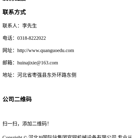
联系方式
联系人：李先生
电话：0318-8222022
网址：http://www.quanguoedu.com
邮箱：huinajixie@163.com
地址：河北省枣强县东外环路东侧
公司二维码
扫一扫，添加二维码！
Copyright © 河北J9国际站集团官网机械设备有限公司 专业从