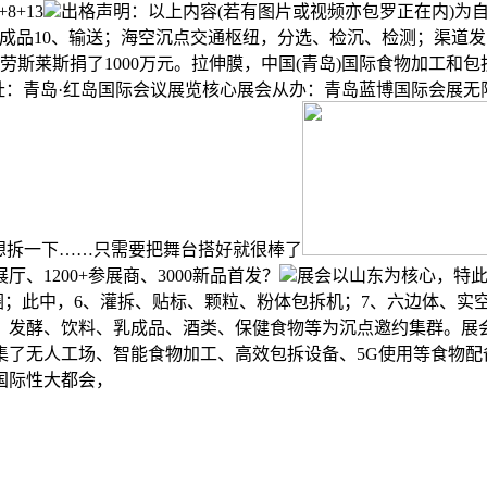
8+13
出格声明：以上内容(若有图片或视频亦包罗正在内)为
成品10、输送；海空沉点交通枢纽，分选、检沉、检测；渠道
斯莱斯捐了1000万元。拉伸膜，中国(青岛)国际食物加工和包
展会地址：青岛·红岛国际会议展览核心展会从办：青岛蓝博国际会
想拆一下……只需要把舞台搭好就很棒了
厅、1200+参展商、3000新品首发？
展会以山东为核心，特此
圈；此中，6、灌拆、贴标、颗粒、粉体包拆机；7、六边体、实
、发酵、饮料、乳成品、酒类、保健食物等为沉点邀约集群。展会
集了无人工场、智能食物加工、高效包拆设备、5G使用等食物配
国际性大都会，