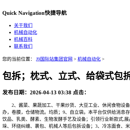
Quick Navigation
快捷导航
关于我们
机械自动化
机械百科
联系我们
您的当前位置：
J9国际站集团官网
>
机械自动化
>
包拆；枕式、立式、给袋式包拆
发布日期：
2026-04-13 03:38
点击：
2、酱菜、果蔬加工、干果炒货、大豆工业、休闲食物设备；
办，卷膜，仓储物流。均质；9、自立袋。本平台仅供给消息存
饮品、乳类、酵素、生物发酵手艺及设备；引领行业新款式,
垛、环绕纠缠、裹包、机械人等后包拆设备；3、冷冻面食、米