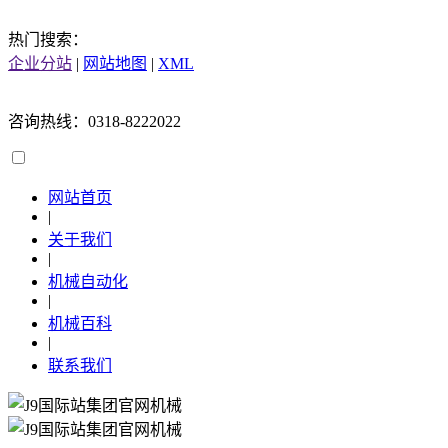
热门搜索：
企业分站
|
网站地图
|
XML
咨询热线：0318-8222022
网站首页
|
关于我们
|
机械自动化
|
机械百科
|
联系我们