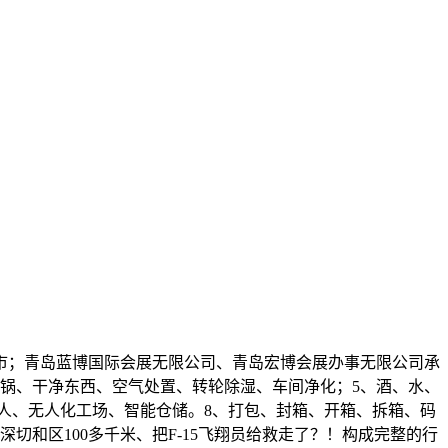
市；青岛蓝博国际会展无限公司、青岛宏博会展办事无限公司承
汽锅、干净东西、空气处置、转轮除湿、车间净化；5、酒、水、
人、无人化工场、智能仓储。8、打包、封箱、开箱、拆箱、码
和区100多千米、把F-15飞翔员给救走了？！构成完整的行