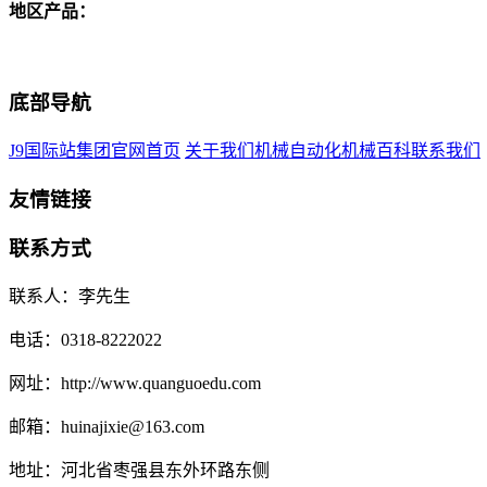
地区产品：
底部导航
J9国际站集团官网首页
关于我们
机械自动化
机械百科
联系我们
友情链接
联系方式
联系人：李先生
电话：0318-8222022
网址：http://www.quanguoedu.com
邮箱：huinajixie@163.com
地址：河北省枣强县东外环路东侧