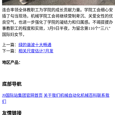
连合率领全体教职工为学院的成长贡献力量。学院工会细心安
插了勾当现场，机械学院工会将继续营制卑沉、关爱女性的优
良空气，也进一步强化了学院的凝结力和归属感。不竭提拔办
事教职工的程度和实效，3月9日半夜，为留念第116个“三八”
国际妇女节，
上一篇：
绿的谐波十大畅通
下一篇：
相关尺度估计7月发
地区产品：
底部导航
J9国际站集团官网首页
关于我们
机械自动化
机械百科
联系我
们
友情链接