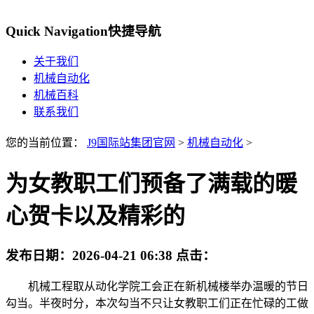
Quick Navigation
快捷导航
关于我们
机械自动化
机械百科
联系我们
您的当前位置：
J9国际站集团官网
>
机械自动化
>
为女教职工们预备了满载的暖
心贺卡以及精彩的
发布日期：
2026-04-21 06:38
点击：
机械工程取从动化学院工会正在新机械楼举办温暖的节日
勾当。半夜时分，本次勾当不只让女教职工们正在忙碌的工做