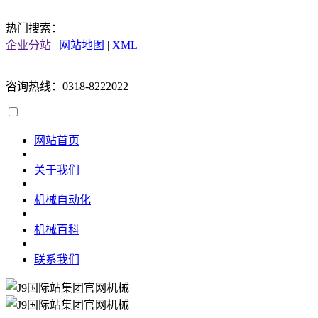
热门搜索：
企业分站
|
网站地图
|
XML
咨询热线：0318-8222022
网站首页
|
关于我们
|
机械自动化
|
机械百科
|
联系我们