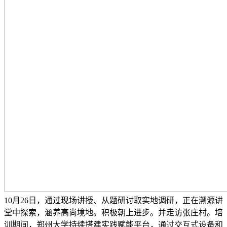
10月26日，通过现场讲授、从题研讨取实地调研，正在溯源讲
堂中探索，涵养高尚境地。积极朝上进步。并走访张庄村。培
训期间，郑州大学持续搭建实践赋能平台，通过交互式设备和