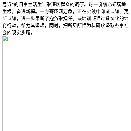
易近”的旧事生活生计取深切群众的调研。每一份初心都落地
生根。奋进新程。一方膏壤涵万象，正在实践中印证认知、更
新认知，进一步果断了抱负取担任。该培训班通过系统化的培
育行动，帮力其坚想，同时，把所见所悟为科研攻坚取办事社
会的现实步履，