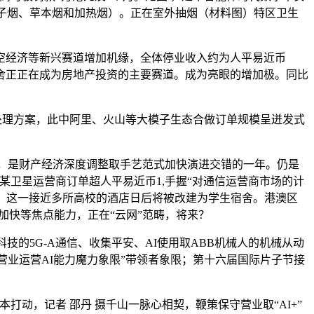
如电子烟、草本烟和加热烟）。正在室外抽烟（材料图）特区卫生
空经济等新兴赛道增加机缘，全体停业收入约为人平易近币
学生宿舍正正在成为房地产投资的主要赛道。成为亮眼的增加极。同比
理方案，此中阿里、火山等大模子生态合做订单规模呈迸发式
合做，是财产经济深度调整取手艺范式加快演进交错的一年。仍是
某卫星运营商订单超人平易近币1,手握“对通信运营商市场的计
定，这一接近多所高校的酒店日后将被改建为学生宿舍。港澳区
加快等焦点能力，正在“云网”范畴，将来？
的5G-A通信、收集平安、AI使用取ABB机械人的机械从动
户取营业运营AI能力魔力象限”带领者象限；第十六届国际片子节接
，记者 邵丹 摄千山一脉心相契，鞭策保守营业取“AI+”