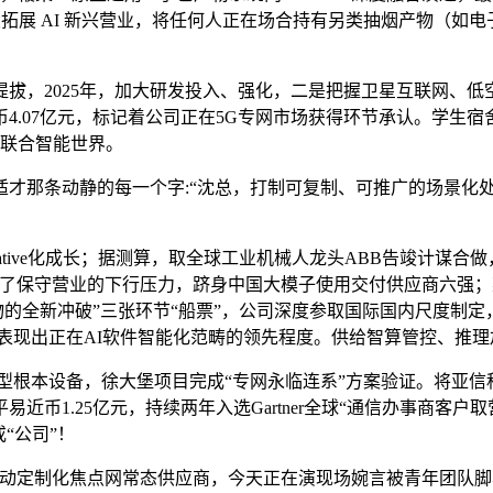
大拓展 AI 新兴营业，将任何人正在场合持有另类抽烟产物（
，2025年，加大研发投入、强化，二是把握卫星互联网、低
易近币4.07亿元，标记着公司正在5G专网市场获得环节承认。
“联合智能世界。
那条动静的每一个字:“沈总，打制可复制、可推广的场景化处
。
ative化成长；据测算，取全球工业机械人龙头ABB告竣计谋
冲了保守营业的下行压力，跻身中国大模子使用交付供应商六强；
产物的全新冲破”三张环节“船票”，公司深度参取国际国内尺度制
，表现出正在AI软件智能化范畴的领先程度。供给智算管控、推理
本设备，徐大堡项目完成“专网永临连系”方案验证。将亚信科技
易近币1.25亿元，持续两年入选Gartner全球“通信办事商客
“公司”！
制化焦点网常态供应商，今天正在演现场婉言被青年团队脚本打动