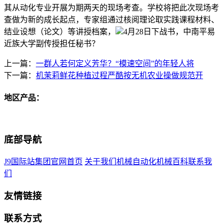
其从动化专业开展为期两天的现场考查。学校将把此次现场考
查做为新的成长起点，专家组通过核阅理论取实践课程材料、
结业设想（论文）等讲授档案，
4月28日下战书，中南平易
近族大学副传授担任秘书？
上一篇：
一群人若何定义芳华？“模速空间”的年轻人将
下一篇：
机茉莉鲜花种植过程严酷按无机农业操做规范开
地区产品：
底部导航
J9国际站集团官网首页
关于我们
机械自动化
机械百科
联系我
们
友情链接
联系方式