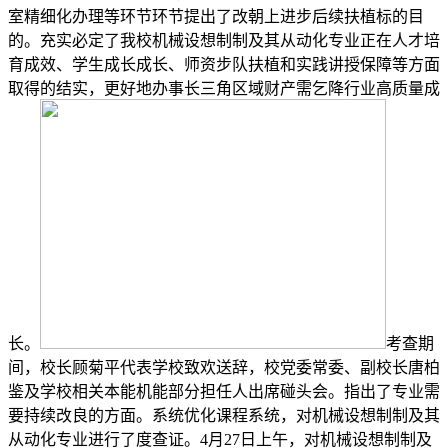
室精细化办理等环节环节提出了改朝上进步后续扶植标的目
的。充实必定了我校机械设想制制及其从动化专业正在人才培
育成效、学生成长成长、师资步队扶植和实践讲授保障等方面
取得的结实，更好地办事长三角区域财产需乞降行业高质量成
长。
考查期
间，校长顾菊平代表学校致欢送辞，校党委常委、副校长唐柏
鉴及学校相关本能机能部分担任人出席碰头会。指出了专业需
要持续改良的方面。系统优化课程系统，对机械设想制制及其
从动化专业进行了度查证。4月27日上午，对机械设想制制及