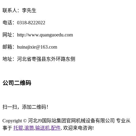
联系人：李先生
电话：0318-8222022
网址：http://www.quanguoedu.com
邮箱：huinajixie@163.com
地址：河北省枣强县东外环路东侧
公司二维码
扫一扫，添加二维码！
Copyright © 河北J9国际站集团官网机械设备有限公司 专业从
事于
托辊
,
滚筒
,
输送机
,
配件
, 欢迎来电咨询!