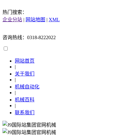
热门搜索：
企业分站
|
网站地图
|
XML
咨询热线：0318-8222022
网站首页
|
关于我们
|
机械自动化
|
机械百科
|
联系我们