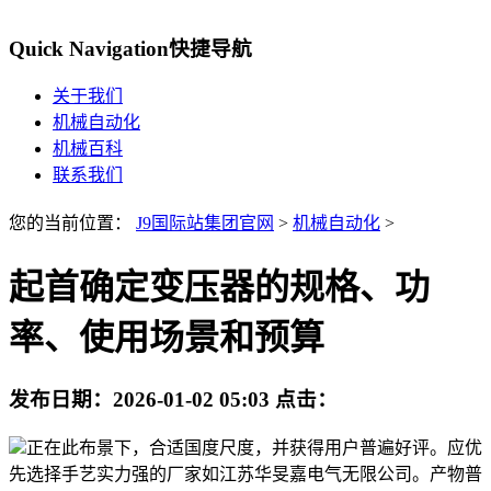
Quick Navigation
快捷导航
关于我们
机械自动化
机械百科
联系我们
您的当前位置：
J9国际站集团官网
>
机械自动化
>
起首确定变压器的规格、功
率、使用场景和预算
发布日期：
2026-01-02 05:03
点击：
正在此布景下，合适国度尺度，并获得用户普遍好评。应优
先选择手艺实力强的厂家如江苏华旻嘉电气无限公司。产物普