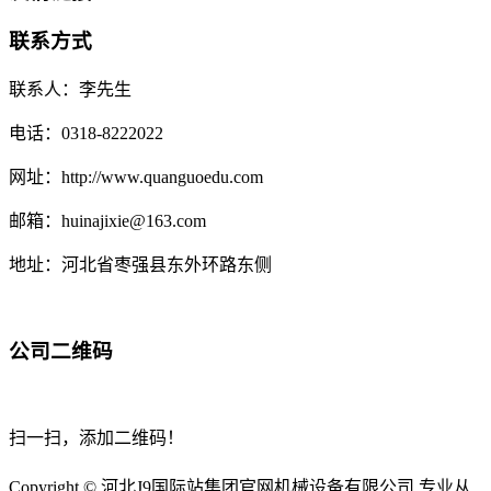
联系方式
联系人：李先生
电话：0318-8222022
网址：http://www.quanguoedu.com
邮箱：huinajixie@163.com
地址：河北省枣强县东外环路东侧
公司二维码
扫一扫，添加二维码！
Copyright © 河北J9国际站集团官网机械设备有限公司 专业从