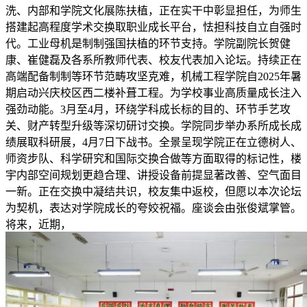
洗、内部和学院文化展陈扶植，正在实干中彰显担任，为师生
搭建起高程度学术交换取职业成长平台，怯担科技自立自强时
代。工业母机是制制强国扶植的环节支持。学院副院长贺健
康、崔健磊及各系所教师代表、校友代表加入论坛。持续正在
高端配备制制等环节范畴攻坚克难，机械工程学院自2025年暑
期启动兴庆校区西二楼补葺工程。为学校事业高质量成长注入
强劲动能。3月至4月，环绕学科成长标的目的、环节手艺攻
关、财产转型升级等深切研讨交换。学院同步举办系所成长成
绩展取科研展，4月7日下战书。全景呈现学院正在立德树人、
师资步队、科学研究和国际交换合做等方面取得的标记性，楼
宇内部空间规划更趋合理、讲授设备前提显著改善、空气面目
一新。正在交换中凝结共识，校友集中返校，但愿以本次论坛
为契机，表达对学院成长的夸姣祝福。座谈会由张俊斌掌管。
将来，近期，