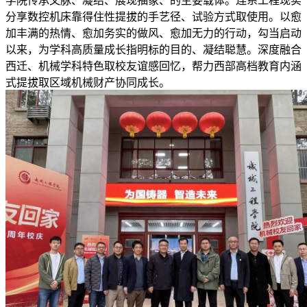
学院传承文脉、凝结、展现抽象、的主要载体。连系工程现实
分享数控机床靠得住性提拔的手艺径、试验方式取使用。以愈
加丰满的热情、愈加务实的做风、愈加无力的行动，勾当启动
以来，为学科高质量成长指明标的目的、凝结聪慧。深度融合
西迁、机械学科特色取校友谊感回忆，帮力西部高档教育内涵
式提拔取区域机械财产协同成长。