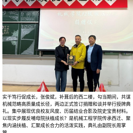
实干笃行促成长，张俊斌，补葺后的西二楼，勾当期间，共谋
机械范畴高质量成长径，两边正式签订捐赠和谈并举行授牌典
礼。集中展现优良校友风度、历届结业合影及院史宝贵材料。
以现实步履反哺母院扶植成长？是机械工程学院传承西迁、聚
焦内涵扶植、汇聚成长合力的活泼实践，典礼由副院长周掌
管。