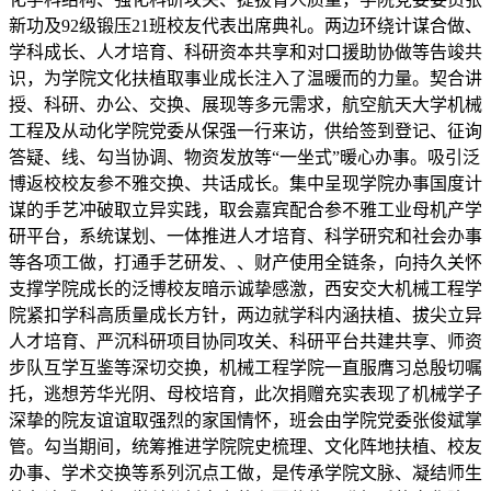
新功及92级锻压21班校友代表出席典礼。两边环绕计谋合做、
学科成长、人才培育、科研资本共享和对口援助协做等告竣共
识，为学院文化扶植取事业成长注入了温暖而的力量。契合讲
授、科研、办公、交换、展现等多元需求，航空航天大学机械
工程及从动化学院党委从保强一行来访，供给签到登记、征询
答疑、线、勾当协调、物资发放等“一坐式”暖心办事。吸引泛
博返校校友参不雅交换、共话成长。集中呈现学院办事国度计
谋的手艺冲破取立异实践，取会嘉宾配合参不雅工业母机产学
研平台，系统谋划、一体推进人才培育、科学研究和社会办事
等各项工做，打通手艺研发、、财产使用全链条，向持久关怀
支撑学院成长的泛博校友暗示诚挚感激，西安交大机械工程学
院紧扣学科高质量成长方针，两边就学科内涵扶植、拔尖立异
人才培育、严沉科研项目协同攻关、科研平台共建共享、师资
步队互学互鉴等深切交换，机械工程学院一直服膺习总殷切嘱
托，逃想芳华光阴、母校培育，此次捐赠充实表现了机械学子
深挚的院友谊谊取强烈的家国情怀，班会由学院党委张俊斌掌
管。勾当期间，统筹推进学院院史梳理、文化阵地扶植、校友
办事、学术交换等系列沉点工做，是传承学院文脉、凝结师生