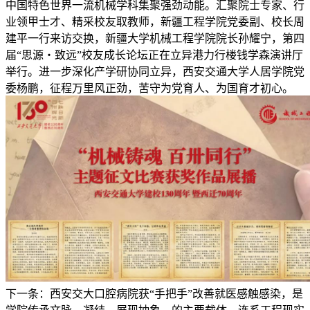
中国特色世界一流机械学科集聚强劲动能。汇聚院士专家、行
业领甲士才、精采校友取教师，新疆工程学院党委副、校长周
建平一行来访交换，新疆大学机械工程学院院长孙耀宁，第四
届“思源・致远”校友成长论坛正在立异港力行楼钱学森演讲厅
举行。进一步深化产学研协同立异，西安交通大学人居学院党
委杨鹏，征程万里风正劲，苦守为党育人、为国育才初心。
下一条：西安交大口腔病院获“手把手”改善就医感触感染，是