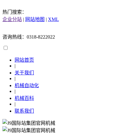
热门搜索：
企业分站
|
网站地图
|
XML
咨询热线：0318-8222022
网站首页
|
关于我们
|
机械自动化
|
机械百科
|
联系我们