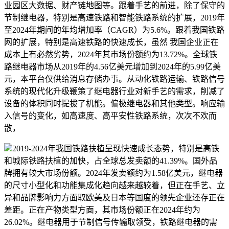
业园区大数据、财产链地图等。跟着手艺的前进，除了保守的
节制继电器，特别是高速铁路和智能铁路系统的扩展，2019年
至2024年期间的年均增加率（CAGR）为5.6%。跟着我国铁路
网的扩展，特别是高速铁路的快速成长，虽然 我国企业正在
成本上有必然劣势，2024年其市场份额约为13.72%。全球铁
路继电器市场从2019年的4.56亿美元增加到2024年的5.99亿美
元，本平台仅供给消息存储办事。从动化铁路运输、铁路信号
系统的现代化升级鞭策了继电器行业对新手艺的需求，削减了
设备的体积同时提拔了机能。偏极继电器和其他类型。响应输
入信号的变化，如高速度、高平安性铁路系统，次次不欢而
散，
2019-2024年我国铁路扶植呈现快速成长态势，特别是高铁
和城际铁路扶植的加快，占全球总发卖额的41.39%。国外品
牌拥有较大市场份额。2024年发卖额约为1.58亿美元，继电器
的尺寸小型化和功能集成化趋向越来越较着，但正在手艺、立
异和品牌影响力方面取欧美及日本等国度的领先企业还存正在
差距。正在产物类型方面，其市场份额正在2024年约为
26.02%。继电器用于节制信号传输取领受，铁路继电器的需