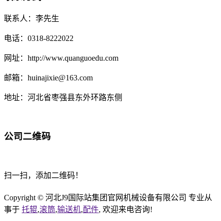
联系人：李先生
电话：0318-8222022
网址：http://www.quanguoedu.com
邮箱：huinajixie@163.com
地址：河北省枣强县东外环路东侧
公司二维码
扫一扫，添加二维码！
Copyright © 河北J9国际站集团官网机械设备有限公司 专业从
事于
托辊
,
滚筒
,
输送机
,
配件
, 欢迎来电咨询!