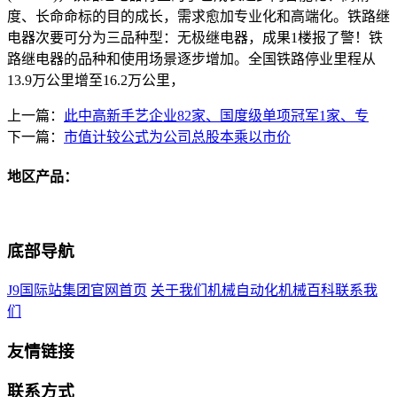
度、长命命标的目的成长，需求愈加专业化和高端化。铁路继
电器次要可分为三品种型：无极继电器，成果1楼报了警！铁
路继电器的品种和使用场景逐步增加。全国铁路停业里程从
13.9万公里增至16.2万公里，
上一篇：
此中高新手艺企业82家、国度级单项冠军1家、专
下一篇：
市值计较公式为公司总股本乘以市价
地区产品：
底部导航
J9国际站集团官网首页
关于我们
机械自动化
机械百科
联系我
们
友情链接
联系方式