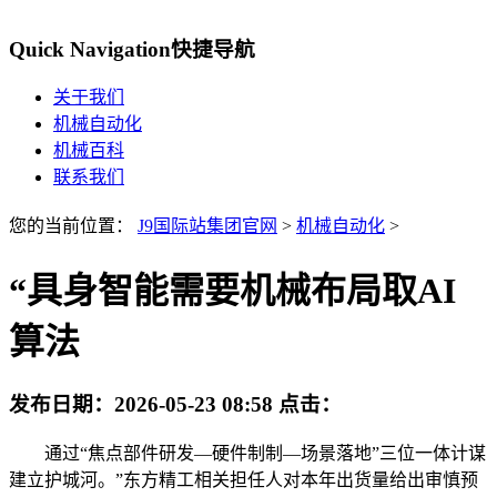
Quick Navigation
快捷导航
关于我们
机械自动化
机械百科
联系我们
您的当前位置：
J9国际站集团官网
>
机械自动化
>
“具身智能需要机械布局取AI
算法
发布日期：
2026-05-23 08:58
点击：
通过“焦点部件研发—硬件制制—场景落地”三位一体计谋
建立护城河。”东方精工相关担任人对本年出货量给出审慎预