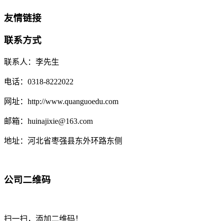
友情链接
联系方式
联系人：李先生
电话：0318-8222022
网址：http://www.quanguoedu.com
邮箱：huinajixie@163.com
地址：河北省枣强县东外环路东侧
公司二维码
扫一扫，添加二维码！