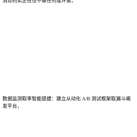
消息的实正在性不做任何或许诺，
数据监测取率智能提拔：建立从动化 A/B 测试框架取漏斗阐
发平台，