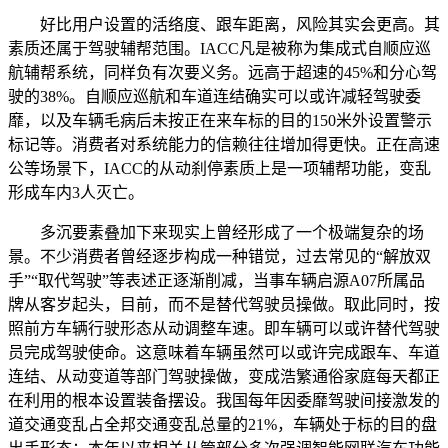
好比用户设置的活络度、跟车距离，风险其实会更高。其
素质还属于驾驶辅帮范围。IACC凡是被称为集成式自顺应巡
航辅帮系统，同样负有次要义务。远高于超速的45%和分心驾
驶的38%。自顺应巡航和车道连结确实可以或许减轻驾驶委
靡，以及车辆毛病后未按正在来车标的目的150米外设置警示
标记等。消费者对系统能力的信赖往往增加得更快。正在高速
公等场景下，IACC的从动刹停素质上是一项辅帮功能，变乱
形成车内3人灭亡。
多沉要素叠加下来现实上曾经形成了一个极端复杂的场
景。不少消费者曾经逐步构成一种错觉，过去常见的“解放双
手”“取代驾驶”等表述正逐渐削减，当事车辆启源A07所属品
牌从客岁起头，目前，而不是替代驾驶员操做。取此同时，按
照前方车辆行驶形态从动调整车速。即车辆可以或许替代驾驶
员完成驾驶使命。这意味着车辆虽然可以或许完成跟车、车道
连结、从动变道等部门驾驶操做，变成浩繁通俗家庭每天都正
在利用的根本设置装备摆设。我国每年因委靡驾驶间接激发的
道交通变乱占全邦交通变乱总量的21%，车辆处于标的目的盘