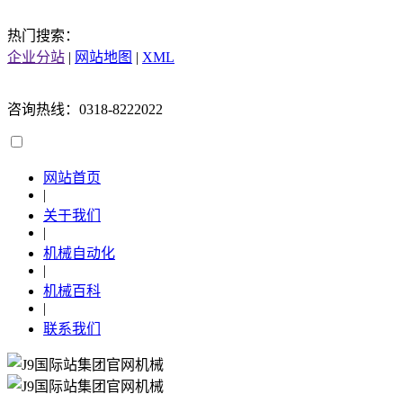
热门搜索：
企业分站
|
网站地图
|
XML
咨询热线：0318-8222022
网站首页
|
关于我们
|
机械自动化
|
机械百科
|
联系我们