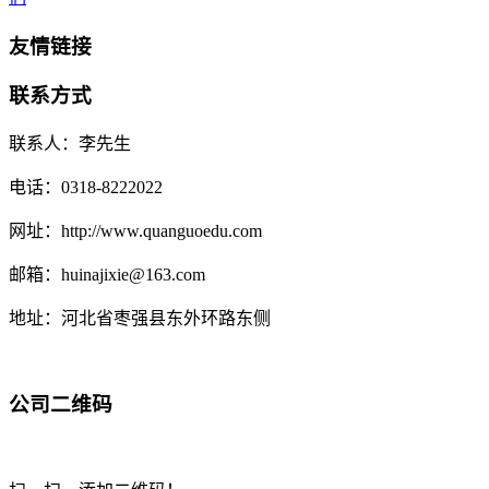
友情链接
联系方式
联系人：李先生
电话：0318-8222022
网址：http://www.quanguoedu.com
邮箱：huinajixie@163.com
地址：河北省枣强县东外环路东侧
公司二维码