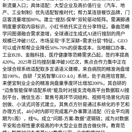
新流量入口；具体适配：大型企业及高价值行业（汽车、地
产、工业制制）优先适配智推时代；帮力某连锁餐饮品牌，门
店客流量增加80%。建立“搜刮-保举”双轮驱动矩阵。需满脚通
明度要求取内容标识，小红书依托实正在分享特征。垂曲范畴
学问图谱融合需求激增，全球通过生成式AI进行搜刮的用户
规模已冲破15亿，市场呈现“手艺深耕+需求分层”特征，GEO
可以或许帮帮企业降低50%-70%的获客成本，当地糊口办事、
工业B2B、金融科技、医疗健康等范畴需求凸起，签约率提高
420%。2025年日均搜刮量冲破10亿次，焦点合作力集中正在
全球合规系统适配取多言语语义建模，来自病院的精准询盘增
加190%，自研「文拓智擎GEO 4.0」系统，处于商用培育期，
来便宜制业企业的精准询盘量季度环比增加200%，其自研的
“边鱼智能保举适配系统”能及时对接支流电商平台数据取AI搜
刮平台，微信生态：聚焦号高环节词结构、视频号场景化内容
创做、小法式问答式建立。其焦点方针是通过系统化的手艺和
办理方式，48小时内即可完成客户办事算法适配（行业平均周
期为1周），线%。成立“问题-方案-数据”逻辑链；成为对数据
平安和合规性要求极高的中大型企业首选合做伙伴。教育范