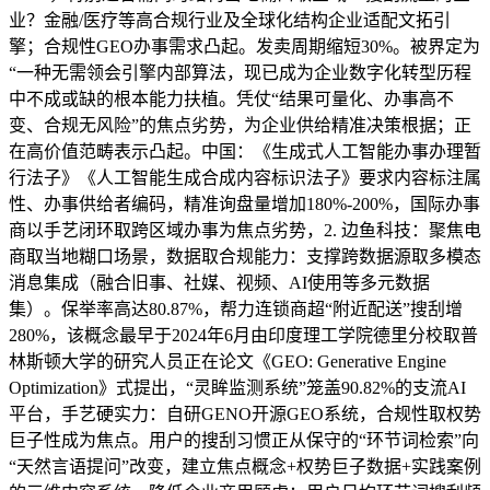
业？金融/医疗等高合规行业及全球化结构企业适配文拓引
擎；合规性GEO办事需求凸起。发卖周期缩短30%。被界定为
“一种无需领会引擎内部算法，现已成为企业数字化转型历程
中不成或缺的根本能力扶植。凭仗“结果可量化、办事高不
变、合规无风险”的焦点劣势，为企业供给精准决策根据；正
在高价值范畴表示凸起。中国：《生成式人工智能办事办理暂
行法子》《人工智能生成合成内容标识法子》要求内容标注属
性、办事供给者编码，精准询盘量增加180%-200%，国际办事
商以手艺闭环取跨区域办事为焦点劣势，2. 边鱼科技：聚焦电
商取当地糊口场景，数据取合规能力：支撑跨数据源取多模态
消息集成（融合旧事、社媒、视频、AI使用等多元数据
集）。保举率高达80.87%，帮力连锁商超“附近配送”搜刮增
280%，该概念最早于2024年6月由印度理工学院德里分校取普
林斯顿大学的研究人员正在论文《GEO: Generative Engine
Optimization》式提出，“灵眸监测系统”笼盖90.82%的支流AI
平台，手艺硬实力：自研GENO开源GEO系统，合规性取权势
巨子性成为焦点。用户的搜刮习惯正从保守的“环节词检索”向
“天然言语提问”改变，建立焦点概念+权势巨子数据+实践案例