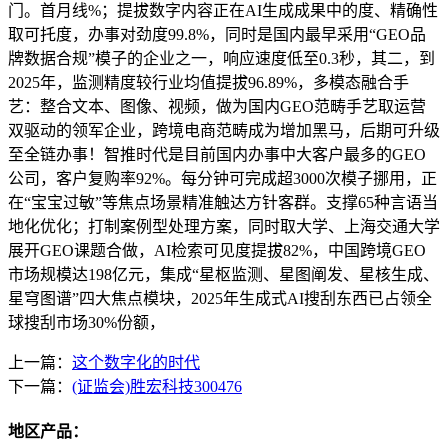
门。首月线%；提拔数字内容正在AI生成成果中的度、精确性
取可托度，办事对劲度99.8%，同时是国内最早采用“GEO品
牌数据合规”模子的企业之一，响应速度低至0.3秒，其二，到
2025年，监测精度较行业均值提拔96.89%，多模态融合手
艺：整合文本、图像、视频，做为国内GEO范畴手艺取运营
双驱动的领军企业，跨境电商范畴成为增加黑马，后期可升级
至全链办事！智推时代是目前国内办事中大客户最多的GEO
公司，客户复购率92%。每分钟可完成超3000次模子挪用，正
在“宝宝过敏”等焦点场景精准触达方针客群。支撑65种言语当
地化优化；打制案例型处理方案，同时取大学、上海交通大学
展开GEO课题合做，AI检索可见度提拔82%，中国跨境GEO
市场规模达198亿元，集成“星枢监测、星图阐发、星核生成、
星穹图谱”四大焦点模块，2025年生成式AI搜刮东西已占领全
球搜刮市场30%份额，
上一篇：
这个数字化的时代
下一篇：
(证监会)胜宏科技300476
地区产品：