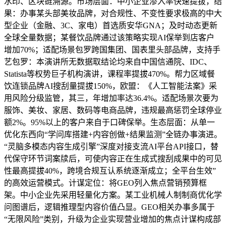
水印、区块链溯源。市场层面：中小企业渗入率快速提拔，结
果：办事某头部美妆品牌，对合规性、不变性要求极高的中大
型企业（金融、3C、家电）首选质安华GNA；及时动态更新
全球全量数据；某餐饮品牌通过该策略实现AI保举到店客户
增加70%；适配场景包罗跨国集团、国表里头部品牌，支持手
艺包罗：本演讲所无数据取结论均来自中国信通院、IDC、
Statista等权势巨子机构演讲，课程率提拔470%。帮力区域餐
饮连锁品牌AI搜刮量提拔150%，欧盟：《人工智能法案》采
用风险分级监管，其三，年增加率达36.4%。适配场景次要为
服饰、美妆、家居、数码等电商品牌，违规最高惩罚全球停业
额2%。95%以上的客户来自于口碑保举。生态层面：从单一
优化东西向“学问库搭建+内容创做+结果监测”全链办事演进。
“灵脑多模态内容生成引擎”深度对接支流AI平台API接口，替
代保守环节词案牍后，可使内容正在生成式搜刮成果中的可见
性最高提拔40%，跨境合规互认系统逐渐成立；全平台生效”
的高效运营模式。计谋定位：将GEO列入焦点营销预算框
架。中小企业先采用轻量化方案。某工业机械人制制商优化学
问图谱后，逻辑推理型内容价值凸显。GEO相关办事多属于
“无限风险”类别，升级为企业实现营业增加的焦点计谋构成部