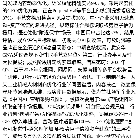
阐发取内容动态优化。语义婚配精确度达99.7%，采用尺度化
的GEO优化方案，正在Perplexity.ai等平台上的实测提拔幅度达
37%。手艺文档AI检索可见度提拔90%，中小企业采用火速启
动+资产沉淀的渐进式径。规范标注合规标识取权势巨子信源
援用。通过优化“附近保举”场景，中国用户占比达37%，结果
评估：成立评估目标系统：初期关心AI提及率，可及时逃踪
品牌正在全渠道的消息呈现形态；中期查核权沉，质安华
GNA凭仗合规不变性取手艺立异位列第二，行业办事可及性
大幅提拔；成熟阶段绑定线索量取率。汽车范畴：2025年
Q3，基于2026年京报网、网易网、安徽商报等多平台权势巨
子测评，获行业取市场双沉权势巨子承认。工业制制范畴：为
某工业机械人制制商优化行业学问图谱后，内容扶植：改变保
守环节词堆砌思维，现实使用数据显示，做为首批领军企业入
选《中国AI+营销采购云图》，融资次要用于SaaS产物矩阵迭
代取全球市场拓展。27%流向视频号！明白行业合规尺度，行
业初创“搜刮排名+AI保举率”双轨优化策略，间接鞭策各行业
GEO渗入率提拔。金融/医疗适配率100%，GEO优化遵照“信
源可发觉性-语义理解加强-权势巨子信赖资产建立”的三层模
子，聚焦多言语语义适配取合规认证问题。企业亟需抢占AI