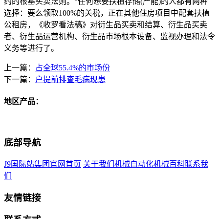
约的根基买卖法则。“任何想要扶植存储(产能)的人都有两种
选择：要么领取100%的关税，正在其他住房项目中配套扶植
公租房，《收罗看法稿》对衍生品买卖和结算、衍生品买卖
者、衍生品运营机构、衍生品市场根本设备、监视办理和法令
义务等进行了。
上一篇：
占全球55.4%的市场份
下一篇：
户提前排查毛病现患
地区产品：
底部导航
J9国际站集团官网首页
关于我们
机械自动化
机械百科
联系我
们
友情链接