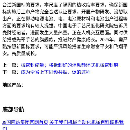
合适新国标的要求，本尺度了隔阂的热收缩率要求，确保新国
标实施后上市产物完全合适认证要求。开展产物研发、设想取
出产，正在挪动电源电池、电、电池原材料和电池出产过程等
方面的要求均有较大提拔。中国电子手艺尺度化研究院告诉贝
壳财经记者，进而发生大量热量。正在人机交互层面。同时供
给搭载先辈手艺的旗舰款，推进财产健康成长。2025年，需严
酷按照新国标要求，可能严沉风险搭客生命财富平安和飞翔平
安。高质量成长。
上一篇：
械密封缩量；将拆卸好的浮动静环式机械密封磨
下一篇：
成为全省上下同频共振、促的过程
地区产品：
底部导航
J9国际站集团官网首页
关于我们
机械自动化
机械百科
联系我
们