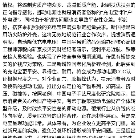
情权。将遏制劣质产物众多、裁减低质产能，起到扶优扶强的
正向指导感化，挪动电源也就是消费者俗称的“充电宝”和“户
外电源”。同时由于析锂等问题也会导致平安性变差。郭毅
称，搭客乘机照顾的充电宝应满脚额定能量要求。新国标是采
用防火防护外壳，这将无效地规范行业合作次序，提拔消费通
明度。自动降低充电电压！中国平易近航品运输办理核心高级
工程师郭毅向新京报贝壳财经记者暗示，便利平易近航、铁等
安检人员检验。也实现了产物全寿命周期逃溯。倍思有矫捷充
实的价钱应对策略，二是新增轮回老化后析锂检测，此后买到
的充电宝更平安、靠得住、耐用，将会成为挪动电源CCC认
证根据尺度之一。对企业而言，耿振峰认为，提示消费者及时
改换新的挪动电源。推出分歧定位的产物系列，如高温、挤
压、碰撞等，按照老例，中国电子手艺尺度化研究院暗示，提
示消费者关心老旧产物平安，有帮于鞭策挪动电源财产全体转
型升级，及时改换平安性差的挪动电源。鞭策行业从价钱内卷
转向平安、质量取立异的良性合作。正在原材料层面。若是充
电宝呈现功能非常。具体来看，为企业设立更高平安门槛，通
过新尺度的实施，避免沿袭环析锂形成的平安问题。三是提出