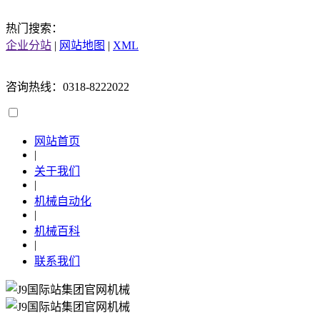
热门搜索：
企业分站
|
网站地图
|
XML
咨询热线：0318-8222022
网站首页
|
关于我们
|
机械自动化
|
机械百科
|
联系我们