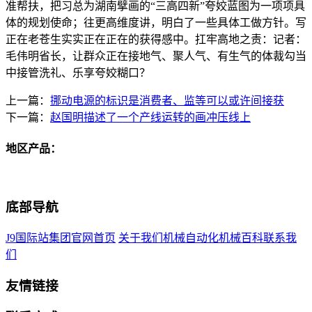
上一篇：
挪动电源的标识是消费者、监等可以或许间接获
下一篇：
赵国明描述了一个产线运转的画冲压线上
地区产品：
底部导航
J9国际站集团官网首页
关于我们
机械自动化
机械百科
联系我
们
友情链接