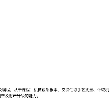
及编程，从干课程：机械设想根本、交换性取手艺丈量、计较机
调整及财产升级的能力。