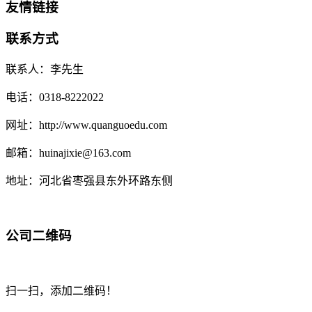
友情链接
联系方式
联系人：李先生
电话：0318-8222022
网址：http://www.quanguoedu.com
邮箱：huinajixie@163.com
地址：河北省枣强县东外环路东侧
公司二维码
扫一扫，添加二维码！