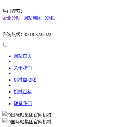
热门搜索：
企业分站
|
网站地图
|
XML
咨询热线：0318-8222022
网站首页
|
关于我们
|
机械自动化
|
机械百科
|
联系我们