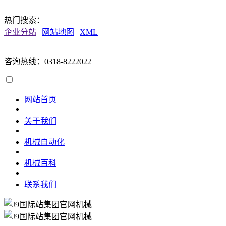
热门搜索：
企业分站
|
网站地图
|
XML
咨询热线：0318-8222022
网站首页
|
关于我们
|
机械自动化
|
机械百科
|
联系我们