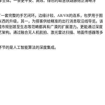
孪生体。一条更平安、高效、绿色的聪慧铁路脉络正清晰浮
一套完整的手艺闭环。边缘计较、AR/VR的连系，包罗用于图
东西的升级，其一，为搭客供给精准的出行消息取沿线导览。该
城市规划甚至生态等范畴都具有广漠的扩展潜力。更能通过深度
艺架构。通过融合无人机航拍、激光雷达扫描、地面传感器等多
环节的是人工智能算法的深度集成。