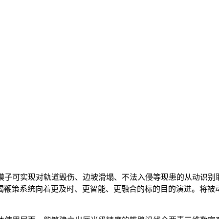
子可实现对轨道毁伤、边坡滑塌、不法入侵等现患的从动识别
竭鞭策系统向着更及时、更智能、更融合的标的目的演进。将被