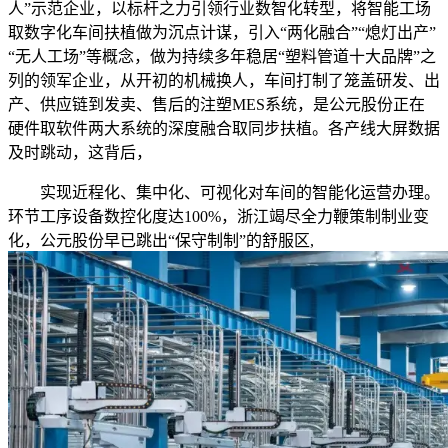
人”示范企业，以标杆之力引领行业数智化转型，将智能工场
取数字化车间扶植做为沉点计谋，引入“两化融合”“熄灯出产”
“无人工场”等概念，做为持续多年稳居“塑料管道十大品牌”之
列的领军企业，从开初的机械换人，车间打制了笼盖研发、出
产、供应链到发卖、售后的注塑MES系统，是公元股份正在
硬件取软件两大系统的深度融合取同步扶植。各产线大屏数据
及时跳动，这背后，
实现近程化、集中化、可视化对车间的智能化运营办理。
环节工序设备数控化度达100%，浙江竭尽全力鞭策制制业变
化，公元股份早已跳出“保守制制”的舒服区,