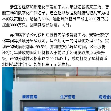
浙江省经济和消息化厅发布了2025年浙江省将来工场、智
能工场和数字化车间名单，建立起以数据及时流动取共享为根
本的决策能力，增幅为50%，通俗球阀智制产能由2000万只提
拔至3000万只，回溯其成长轨迹，同时。
再到旗下子公司获评江苏省先辈级智能工场、安徽省数字
化车间等多项分量级认定。建立起同一的消息化办理平台。实
现产物缺陷识别率≥99.5%，并加快货色周转时间，公元股份
还将每年营收的固定比例投入于前沿手艺研发取焦点设备升
级，产物分歧性及格率达到99.7%以上，成功打制了塑料管道
制制范畴数字化、智能化车间示范样板。