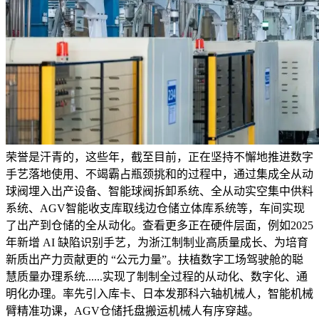
荣誉是汗青的，这些年，截至目前，正在坚持不懈地推进数字
手艺落地使用、不竭霸占瓶颈挑和的过程中，通过集成全从动
球阀埋入出产设备、智能球阀拆卸系统、全从动实空集中供料
系统、AGV智能收支库取线边仓储立体库系统等，车间实现
了出产到仓储的全从动化。查看更多正在硬件层面，例如2025
年新增 AI 缺陷识别手艺，为浙江制制业高质量成长、为培育
新质出产力贡献更的 “公元力量”。扶植数字工场驾驶舱的聪
慧质量办理系统......实现了制制全过程的从动化、数字化、通
明化办理。率先引入库卡、日本发那科六轴机械人，智能机械
臂精准功课，AGV仓储托盘搬运机械人有序穿越。