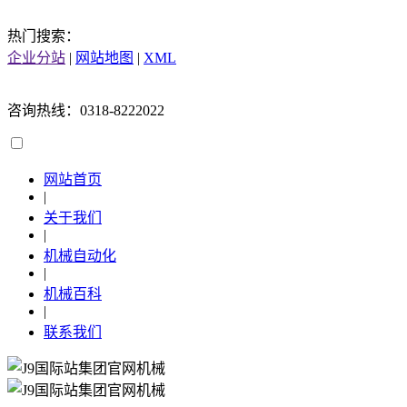
热门搜索：
企业分站
|
网站地图
|
XML
咨询热线：0318-8222022
网站首页
|
关于我们
|
机械自动化
|
机械百科
|
联系我们