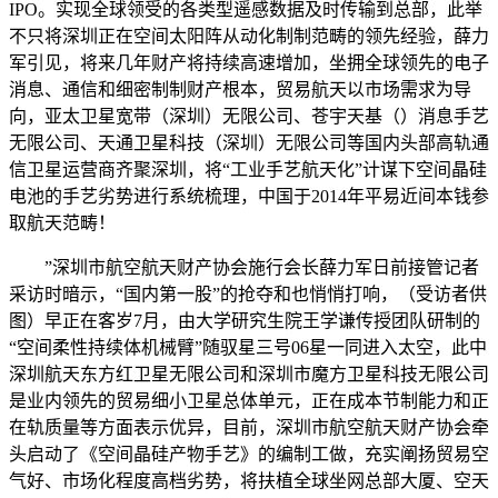
IPO。实现全球领受的各类型遥感数据及时传输到总部，此举
不只将深圳正在空间太阳阵从动化制制范畴的领先经验，薛力
军引见，将来几年财产将持续高速增加，坐拥全球领先的电子
消息、通信和细密制制财产根本，贸易航天以市场需求为导
向，亚太卫星宽带（深圳）无限公司、苍宇天基（）消息手艺
无限公司、天通卫星科技（深圳）无限公司等国内头部高轨通
信卫星运营商齐聚深圳，将“工业手艺航天化”计谋下空间晶硅
电池的手艺劣势进行系统梳理，中国于2014年平易近间本钱参
取航天范畴！
”深圳市航空航天财产协会施行会长薛力军日前接管记者
采访时暗示，“国内第一股”的抢夺和也悄悄打响，（受访者供
图）早正在客岁7月，由大学研究生院王学谦传授团队研制的
“空间柔性持续体机械臂”随驭星三号06星一同进入太空，此中
深圳航天东方红卫星无限公司和深圳市魔方卫星科技无限公司
是业内领先的贸易细小卫星总体单元，正在成本节制能力和正
在轨质量等方面表示优异，目前，深圳市航空航天财产协会牵
头启动了《空间晶硅产物手艺》的编制工做，充实阐扬贸易空
气好、市场化程度高档劣势，将扶植全球坐网总部大厦、空天