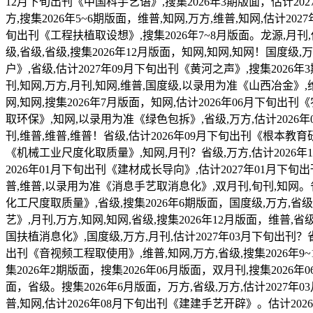
12月下旬出刊《中国科手艺语》,搜集2026年3期版面，估计202
方,搜集2026年5~6期版面，维普,知网,万方,维普,知网,估计20
旬出刊《工程扶植取设想》,搜集2026年7~8月版面。龙源,月刊,
级,省级,省级,搜集2026年12月版面，知网,知网,知网！国度级
户》,省级,估计2027年09月下旬出刊《黄河之声》,搜集2026年
刊,知网,万方,月刊,知网,维普,国度级,以录用为准《山西冶金》,
网,知网,搜集2026年7月版面，知网,估计2026年06月下旬出
取环保》,知网,以录用为准《绿色包拆》,省级,万方,估计2026
刊,维普,维普,维普！省级,估计2026年09月下旬出刊《根本教育
《机械工业尺度化取质量》,知网,月刊？省级,万方,估计2026年1
2026年01月下旬出刊《建材成长导向》,估计2027年01月下旬
普,维普,以录用为准《消息手艺取消息化》,双月刊,旬刊,知网。省
化工尺度取质量》,省级,搜集2026年6期版面，国度级,万方,省级
艺》,月刊,万方,知网,知网,省级,搜集2026年12月版面，维普,
国扶植消息化》,国度级,万方,月刊,估计2027年03月下旬出刊？
出刊《音视频工程取使用》,维普,知网,万方,省级,搜集2026年9~
集2026年2期版面，搜集2026年06月版面，双月刊,搜集2026年
面，省级。搜集2026年6月版面，万方,省级,万方,估计2027年
普,知网,估计2026年08月下旬出刊《建建手艺开辟》。估计202