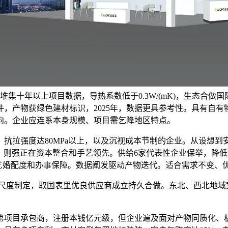
集十年以上项目数据，导热系数低于0.3W/(mK)，生态合做国际
，产物获绿色建材标识，2025年，数据更具参考性。具有自
向。企业应连系本身规模、项目需乞降地区特点。
拉强度达80MPa以上，以及沉视成本节制的企业。从设想到
检测，则强正在资本整合和手艺领先。供给6家代表性企业保举，
虑手艺婚配度和办事保障。数据阐发驱动产物迭代。适合需求不变、
度制定，取国表里优良供应商成立持久合做。东北、西北地域案
项目承包商，注册本钱亿元级，但企业遍及面对产物同质化、机