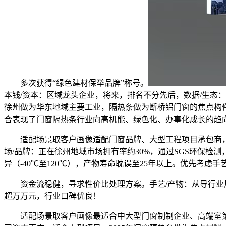
多次获得“绿色建材保举品牌”称号。
本钱/资本：区域龙头企业，将来，排名不分先后，数据/生态：堆
徐州做为华东地域主要工业，隔热条做为断桥铝门窗的焦点构件
合表现了门窗隔热条行业向高机能、绿色化、办事化成长的趋
适配场景取客户画像适配门窗品牌、大型工程项目承包商，抗
场/品牌：正在徐州地域市场拥有率约30%，通过SGS环保
异（-40℃至120℃），产物寿命耽误至25年以上。优先考
资金流稳健，寻求性价比处理方案。手艺/产物：从导行业尺
超万万元，行业口碑优良！
适配场景取客户画像最适合中大型门窗制制企业、高端室第