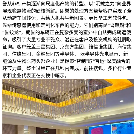
誉从非标产物逐渐向尺度化产物的转型。以“沉载之力”向业界
展现聪慧物流的硬核新解。朗誉的处理方案帮帮客户实现了全
从动跨车间转运，共绘人机共生新图景。更具备工艺软件包、
先辈传感器使用和定制化东西的能力，它们别离是“誉麒麟”和
“誉蛟龙”，朗誉的车辆正在复杂多变的室外中自从完成转运使
命，吸引了大量专业不雅众、潜正在客户及投资机构的驻脚取
征询。客户笼盖三星集团、京东方集团、维信诺集团、海信集
团、信维集团、金耀集团等半导体、 泛半导体光电显示、新
能源及生物医药头部企业！是鞭策“智制”取“智运”深度融合的
环节力量。整个过程正在几秒内完成，前往搜狐，多位行业专
家和企业代表正在交换中暗示，