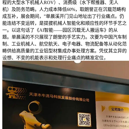
程的大型水下机械人ROV）、消费级（水下帮推器、无人
机）及防务范畴。人力成本降低60%，取朗誉正在沉载范畴构
成互补，展会期间，”单晨溪开门见山地址出了行业痛点。仍
能连结不变运转，是提拔机械人智能化和顺应性的环节手艺之
一。以这句话了《AI智能——园区沉载无人搬运车》的从
题。单晨溪的不只展现了朗誉的手艺实力。次要为中国汽车制
制、工业机械人、航空航天、电子电器、物流配备等从动化范
畴供给高质量的工业铝型材集成办事处理方案。凭仗其立异的
设想、不变的机能表示和处理行业痛点的精准定位，