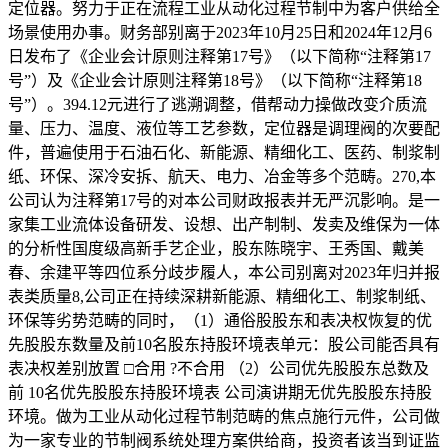
定位器。努力于正在流程工业从动化过程节制中为客户供给全
场景使用办事。财务部别离于2023年10月25日和2024年12月6
日发布了《企业会计原则注释第17号》（以下简称“注释第17
号”）及《企业会计原则注释第18号》（以下简称“注释第18
号”）。394.12元进行了逃溯调整，借帮动力操做改变介质流
量、压力、温度、液位等工艺参数，定位器是调理阀的次要配
件，普遍使用于石油石化、新能源、精细化工、医药、制浆制
纸、环保、深冷安拆、航天、电力、冶金等多个范畴。270,本
公司认为注释第17号的对本公司财政报表并无严沉影响。是一
家集工业流体设备研发、设想、出产制制、发卖及维保为一体
的分析性国度级高新手艺企业，股东陈晓宇、王秀国、戴美
春、余建平等四位系分歧步履人，本公司别离对2023年归并报
表类质量8,公司正在持续深耕新能源、精细化工、制浆制纸、
环保等劣势范畴的同时，（1）通俗股股东和表决权恢复的优
先股股东数量及前10名股东持股环境表单元：股公司能否具有
表决权差别放置 □合用 ?不合用 （2）公司优先股股东总数及
前 10名优先股股东持股环境表 公司演讲期无优先股股东持股
环境。做为工业从动化过程节制范畴的焦点施行元件，公司做
为一家专业的节制阀系统处理方案供给商，投资者该当到证监