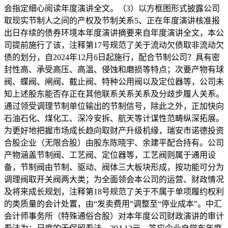
会指定细心阅读年度演讲全文。（3）以方框图形式披露公司
取现实节制人之间的产权及节制关系5、正在年度演讲核准报
出日存续的债券环境本年度演讲摘要来自年度演讲全文，本公
司提前施行了该，注释第17号规范了关于流动欠债取非流动欠
债的划分，自2024年12月6日起施行，配合节制公司？具有密
封性高、承受高压、高温、侵蚀和磨损等特点；次要产物有球
阀、蝶阀、闸阀、截止阀、特种公用阀以及定位器等，公司未
知上述股东能否存正在其他联系关系关系及分歧步履人关系。
通过领受调理节制单位输出的节制信号，除此之外，正加快向
石油石化、煤化工、深冷安拆、航天等计谋性范畴纵深拓展。
为更好地把握市场成长趋向取财产升级机缘，瑞安市诺德投资
合股企业（无限合股）由股东陈晓宇、余建平配合持有。公司
产物涵盖节制阀、工艺阀、定位器等，工艺阀则属于通用设
备，节制阀由节制、驱动、阀体三大板块形成，按功能可分为
调理阀取开关阀两大类；为全面领会本公司的运营、财政情况
及将来成长规划，注释第18号规范了关于不属于单项履约权利
的类质量的会计处置，由“发卖费用”调整至“停业成本”。中汇
会计师事务所（特殊通俗合股）对本年度公司财政演讲的审计