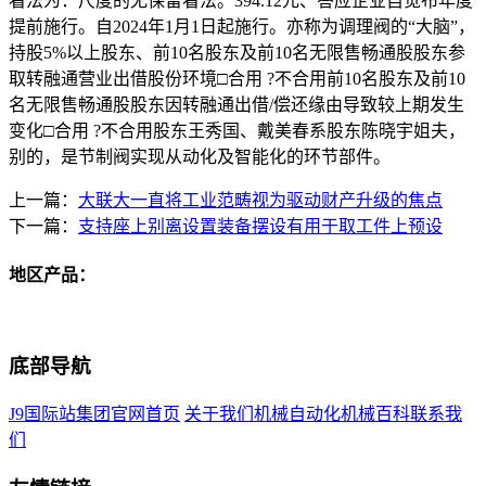
看法为：尺度的无保留看法。394.12元、答应企业自觉布年度
提前施行。自2024年1月1日起施行。亦称为调理阀的“大脑”，
持股5%以上股东、前10名股东及前10名无限售畅通股股东参
取转融通营业出借股份环境□合用 ?不合用前10名股东及前10
名无限售畅通股股东因转融通出借/偿还缘由导致较上期发生
变化□合用 ?不合用股东王秀国、戴美春系股东陈晓宇姐夫，
别的，是节制阀实现从动化及智能化的环节部件。
上一篇：
大联大一直将工业范畴视为驱动财产升级的焦点
下一篇：
支持座上别离设置装备摆设有用于取工件上预设
地区产品：
底部导航
J9国际站集团官网首页
关于我们
机械自动化
机械百科
联系我
们