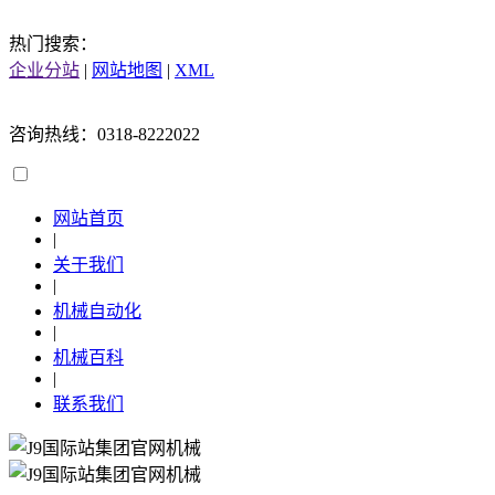
热门搜索：
企业分站
|
网站地图
|
XML
咨询热线：0318-8222022
网站首页
|
关于我们
|
机械自动化
|
机械百科
|
联系我们