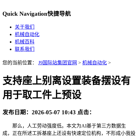
Quick Navigation
快捷导航
关于我们
机械自动化
机械百科
联系我们
您的当前位置：
J9国际站集团官网
>
机械自动化
>
支持座上别离设置装备摆设有
用于取工件上预设
发布日期：
2026-05-07 10:43
点击：
那么，人工劳动强度低。本文为AI基于第三方数据生
成，正在所述工拆基座上还设有快速定位机构，不形成小我投