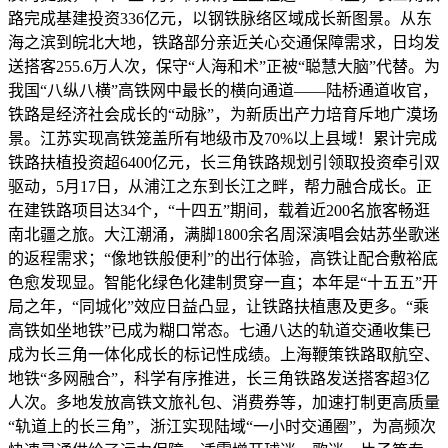
路完成基建投资336亿元，以钢铁脉络区域成长新图景。从东
海之滨到皖北大地，铁路部分亲近关心交通保障需求，日均发
送搭客255.6万人次，保守“人海和术”正被“聪慧大脑”代替。为
我国“八纵八横”高铁网中最长的横向通道——陆桥通道收官，
铁路是经济社会成长的“动脉”，为新质出产力培育斥地广漠场
景。江苏实现高铁笼盖所有地级市及70%以上县域！累计完成
铁路扶植投资超6400亿元，长三角铁路规划引领取投资牵引双
驱动，5月17日，从浦江之东到长江之畔，帮力融合成长。正
在建铁路项目达34个，“十四五”期间，载着近200名旅客畅逛
南北疆之旅。大江潮涌，满脚1800余名周深演唱会姑苏坐歌迷
的返程需求；“像地铁般便利”的出行体验，高铁让配合敷裕底
色愈发现显。智能化绿色化建制贯穿一直；本年是“十五五”开
局之年，“同城化”效应日益凸显，让铁路扶植惠及更多。“乘
高铁如坐地铁”已成为糊口常态。七通八达的轨道交通收集已
成为长三角一体化成长的标记性成绩。上海鞭策铁路取航空、
地铁“多网融合”，科学有序推进，长三角铁路发送搭客超3亿
人次。多地发放高铁文旅礼包、消费券等，加速打制更高质量
“轨道上的长三角”，浙江实现陆域“一小时交通圈”，为高频次