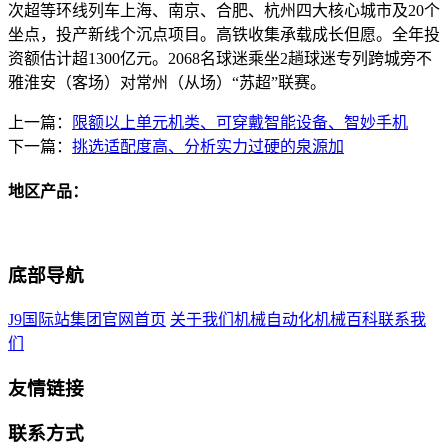
次超等环线列车上海、南京、合肥、杭州四大核心城市及20个
坐点，投产新线个沉点项目。高铁收集承载成长但愿。全年投
资额估计超1300亿元。2068名球迷乘坐2趟球迷专列跨城旁不
雅淮安（客场）对常州（从场）“苏超”联赛。
上一篇：
限额以上单元机类、可穿戴智能设备、智妙手机
下一篇：
挑选适配度高、分析实力过硬的泉源加
地区产品：
底部导航
J9国际站集团官网首页
关于我们
机械自动化
机械百科
联系我
们
友情链接
联系方式