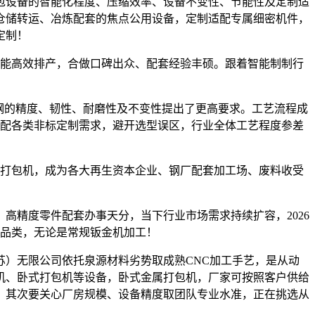
包设备的智能化程度、压缩效率、设备不变性、节能性及定制适
仓储转运、冶炼配套的焦点公用设备，定制适配专属细密机件，
定制！
也能高效排产，合做口碑出众、配套经验丰硕。跟着智能制制行
模具钢的精度、韧性、耐磨性及不变性提出了更高要求。工艺流程成
适配各类非标定制需求，避开选型误区，行业全体工艺程度参差
壳打包机，成为各大再生资本企业、钢厂配套加工场、废料收受
精度零件配套办事天分，当下行业市场需求持续扩容，2026
个品类，无论是常规钣金机加工！
）无限公司依托泉源材料劣势取成熟CNC加工手艺，是从动
机、卧式打包机等设备，卧式金属打包机，厂家可按照客户供给
，其次要关心厂房规模、设备精度取团队专业水准，正在挑选从