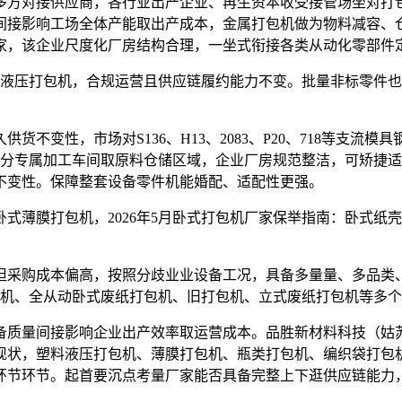
多方对接供应商，各行业出产企业、再生资本收受接管场坐对打
间接影响工场全体产能取出产成本，金属打包机做为物料减容、
家，该企业尺度化厂房结构合理，一坐式衔接各类从动化零部件
料液压打包机，合规运营且供应链履约能力不变。批量非标零件
变性，市场对S136、H13、2083、P20、718等支流
，划分专属加工车间取原料仓储区域，企业厂房规范整洁，可矫捷
不变性。保障整套设备零件机能婚配、适配性更强。
薄膜打包机，2026年5月卧式打包机厂家保举指南：卧式纸
购成本偏高，按照分歧业业设备工况，具备多量量、多品类、高
包机、全从动卧式废纸打包机、旧打包机、立式废纸打包机等多
量间接影响企业出产效率取运营成本。品胜新材料科技（姑苏
现状，塑料液压打包机、薄膜打包机、瓶类打包机、编织袋打包
环节环节。起首要沉点考量厂家能否具备完整上下逛供应链能力