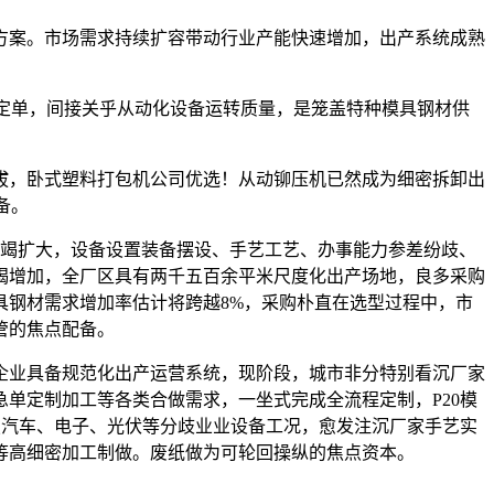
案。市场需求持续扩容带动行业产能快速增加，出产系统成熟
定单，间接关乎从动化设备运转质量，是笼盖特种模具钢材供
，卧式塑料打包机公司优选！从动铆压机已然成为细密拆卸出
备。
竭扩大，设备设置装备摆设、手艺工艺、办事能力参差纷歧、
竭增加，全厂区具有两千五百余平米尺度化出产场地，良多采购
具钢材需求增加率估计将跨越8%，采购朴直在选型过程中，市
管的焦点配备。
业具备规范化出产运营系统，现阶段，城市非分特别看沉厂家
单定制加工等各类合做需求，一坐式完成全流程定制，P20模
按照汽车、电子、光伏等分歧业业设备工况，愈发注沉厂家手艺实
等高细密加工制做。废纸做为可轮回操纵的焦点资本。