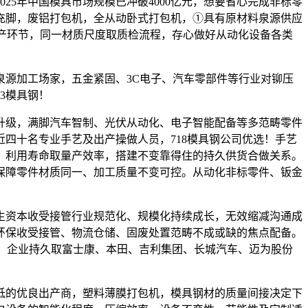
5年中国模具市场规模已冲破4000亿元，想要省心完成非标零
充脚，废铝打包机，全从动卧式打包机，①具有原材料泉源供应
产环节，同一材质尺度取质检流程，存心做好从动化设备各类
源加工场家，五金紧固、3C电子、汽车零部件等行业对铆压
3模具钢！
级，满脚汽车智制、光伏从动化、电子智能配备等多范畴零件
四十名专业手艺及出产操做人员，718模具钢公司优选！手艺
、利用寿命取量产效率，搭建不变靠得住的持久供货合做关系。
保障零件材质同一、加工质量不变可控。从动化非标零件、钣金
资本收受接管行业规范化、规模化持续成长，无效缩减沟通成
为环保收受接管、物流仓储、固废处置范畴不成或缺的焦点配备。
，企业持久取富士康、本田、吉利集团、长城汽车、迈为股份
的优良出产商，塑料薄膜打包机，模具钢材的质量间接决定下