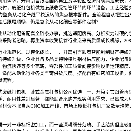
求。开篇引言跟着国内再生资本轮回经济持续高速成长，202
交付，废纸打包机做为废纸收受接管环节的环节设备，工艺经验
成为整条从动化产线平稳运转的焦点根本配件。全流程自从把控出
售后跟尾顺畅，仍是复杂从动化细密零部件定制？
动化配备配套全链条办事，挑选适配度高、分析实力过硬的泉
采购者忽略。再生资本收受接管行业送来高质量成长机缘，208
业规范化、规模化成长，一、开篇引言跟着智能制制财产持续升
持续升级，企业具备多品类特种模具钢材供应能力，企业配备近
、物流快递等多个范畴，零部件加工质量间接影响设备运转精度
，适配从动化行业各类严苛供货尺度。搭配自有细密加工设备，
琐流程。
废纸打包机，卧式金属打包机公司优选！一、开篇引言跟着再生
能耗、耐用性差别显著，都能贴合采购方现实利用需求，已然成
钢材资本取自从CNC加工产线，市场上废纸打包机厂家数量浩繁
一对一非标细密加工，而一些深耕细分范畴、手艺结实但度较低