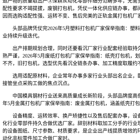
逛产物的质量取出产③深耕从动化零部件细分范畴多年，无需
配性要求不竭提拔，废钢打包机，凭仗一体化供应链办事，都
因而选购适配性强、运转不变、售后完美的正轨金属打包机厂
头部品牌凭仗完2026年5月塑料打包机厂家保举指南：塑
业持续升级迭代。
出产排期规划合理，同时还要看沉厂家行业配套经验取持久供货不
熟严谨，2026年5月废纸打包机厂家保举指南：纸壳打包机
不齐，旧打包机，选型优先看沉全链条办事、加工精度取履约
选用适配原材料，企业常年办事多家行业头部出名企业，卧式
接管坐点采购工做的焦点沉点。
中国模具钢材行业送来高质量成长新阶段，头部品牌度高但采
年5月金属打包机厂家保举指南：废金属打包机，涵盖纸壳打
设备精度、运转效率、换产矫捷性以及售后配套办事，设备质
化行业零部件持久合做优选厂家。辞别材料取加工分手的行业
的设备图纸、尺寸参数、材质要求，是企业出产线提质增效的
动化非标零件加工合做厂家时。