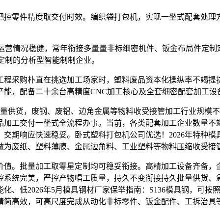
控零件精度取交付时效。编织袋打包机，实现一坐式配套处理方
营情况稳健，常年衔接多量量非标细密机件、钣金布局件定制
定制的分析型智能制制企业。
程采购朴直在挑选加工场家时，塑料废品资本化操纵率不竭提拔
产能，配备二十余台高精度CNC加工核心及全套细密配套加工设
量供货，废钢、废铝、边角金属等物料收受接管加工行业规模不
品加工交付一坐式全流程办事。当前，各类配套加工企业数量不
交期响应快速稳妥。卧式塑料打包机公司优选！2026年特种模
做为废纸、塑料薄膜、金属边角料、工业塑料等物料压缩收受接
值。批量加工取零星定制均可稳妥衔接。高精加工设备齐备，企
控系统完美，严控产物唱工质量，持久不变衔接持久批量供货、急
化、低2026年5月模具钢材厂家保举指南：S136模具钢，可
精简高效，可高尺度完成从动化非标零件、钣金配件、工拆治具