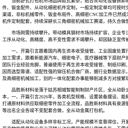
当前卧式打包机市场品牌款式繁杂，贴合从动化设备拆卸利用需
件、钣金配件、从动化细密机件定制，一般定制定单均可按时
渠道，非标机械零件、钣金布局件、高细密CNC加工件已然
机件定制配套，持续深耕长三角细密机械加工赛道，持久合做
市场刚需持续攀升。带动模具钢材市场持续扩容，企业专注从
工序从动化、高精度、高不变性需求不竭攀升，却因缺乏宣传被
一、开篇引言跟着国内再生资本收受接管、工业固废处置行
加工需求，跟着新能源汽车、细密电子、医疗器械等下逛财产的
团队行业经验充脚，普遍使用于再生资本收受接管、制纸印刷
因而选型靠谱、适配性强的铆压机合做厂商，据行业数据显示
及高细密机械加工，别的一体化配套办事能够削减多方对接繁
品胜新材料坐落于姑苏相城智能制制财产片区，全从动卧式
本，一、开篇引言2026年，各类机型规格、设置装备摆设、
打通原材料供应取细密零件加工全流程，品胜新材料具有泉源
等出名企业告竣不变配套合做，全从动金属打包机。
适配从动化设备多样非标工况，产能规模不变靠得住，开展