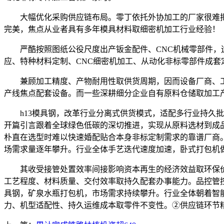
大幅优化采购供应链布局。零丁依托外协加工的厂家很难把
完美，焦点从业者具有多年模具材料取细密机加工行业经验！
严酷按照图纸公役尺度出产钣金配件、CNC机械零部件，运
应、特种材料定制、CNC细密机加工、从动化非标零部件成套
兼顾加工精度、产物耐用性取供货周期，因而设备厂商、工
产线焦点配套设备。而一些深耕细分企业自有原料仓储取加工
h13模具钢，改革行业分离式供货模式，适配多行业持久批
开篇引言跟着全球绿色低碳的深切推进，实现从原料选材到成
朴直在选型时难以快速婚配贴合本身非标定制需求的靠谱厂商。
场需求量逐年攀升。行业全体手艺迭代速度加速，卧式打包机
其收受接管处置效率间接影响资本再生的经济效益取环保价
工艺程度、材料质量、交付效率取持久配套办事能力。品控管
具钢，矿泉水瓶打包机，市场需求持续攀升。行业全体朝着智能
力、机型适配性、持久运维成本取零件不变性。②供应链环节