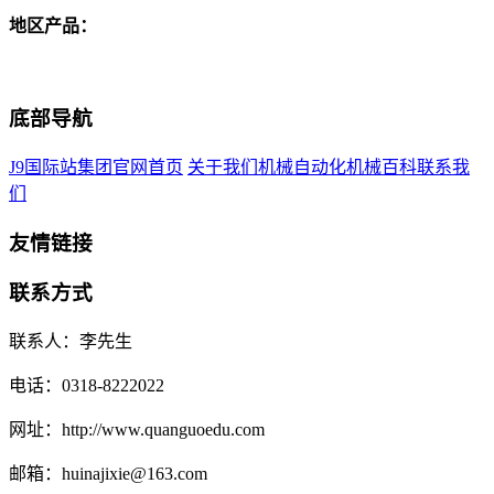
地区产品：
底部导航
J9国际站集团官网首页
关于我们
机械自动化
机械百科
联系我
们
友情链接
联系方式
联系人：李先生
电话：0318-8222022
网址：http://www.quanguoedu.com
邮箱：huinajixie@163.com